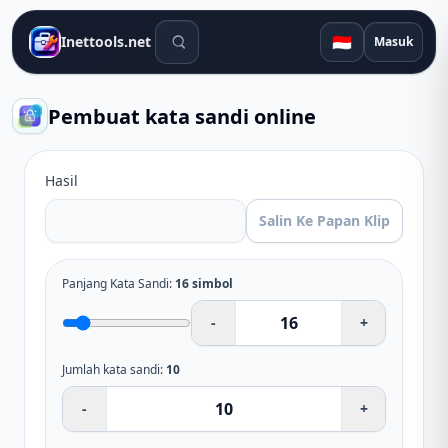
Alat pencarian
🇮🇩
Inettools.net
Masuk
Pembuat kata sandi online
Hasil
Salin Ke Papan Klip
Panjang Kata Sandi
:
16
simbol
-
+
Jumlah kata sandi
:
10
-
+