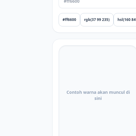
#ff6600
rgb(37 99 235)
hsl(160 8
Contoh warna akan muncul di
sini