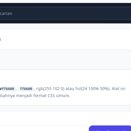
carian
S
,
, rgb(255 102 0) atau hsl(24 100% 50%). Alat ini
#ff6600
ff6600
bahnya menjadi format CSS umum.