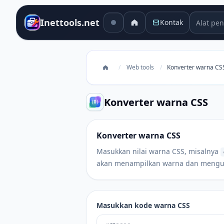
Alat pen
Inettools.net
Kontak
/
Web tools
/
Konverter warna CS
Konverter warna CSS
Konverter warna CSS
Masukkan nilai warna CSS, misalnya
akan menampilkan warna dan mengu
Masukkan kode warna CSS