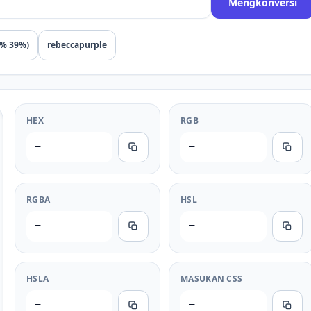
Mengkonversi
4% 39%)
rebeccapurple
HEX
RGB
—
—
RGBA
HSL
—
—
HSLA
MASUKAN CSS
—
—