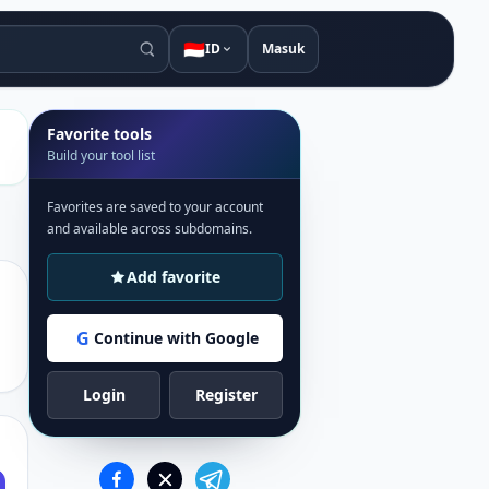
🇮🇩
ID
Masuk
Favorite tools
Build your tool list
Favorites are saved to your account
and available across subdomains.
Add favorite
G
Continue with Google
Login
Register