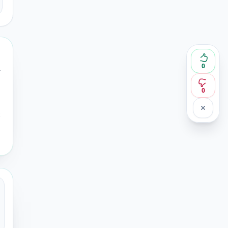
0
r
0