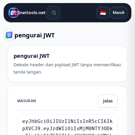
Alat pencarian
🇮🇩
Inettools.net
Masuk
pengurai JWT
pengurai JWT
Dekode header dan payload JWT tanpa memverifikasi
tanda tangan.
Jelas
MASUKAN