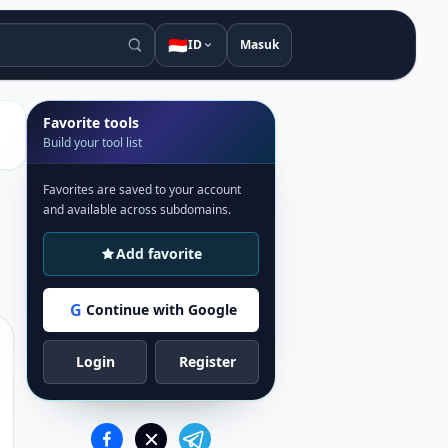
🇮🇩
ID
Masuk
Favorite tools
Build your tool list
Favorites are saved to your account
and available across subdomains.
Add favorite
G
Continue with Google
Login
Register