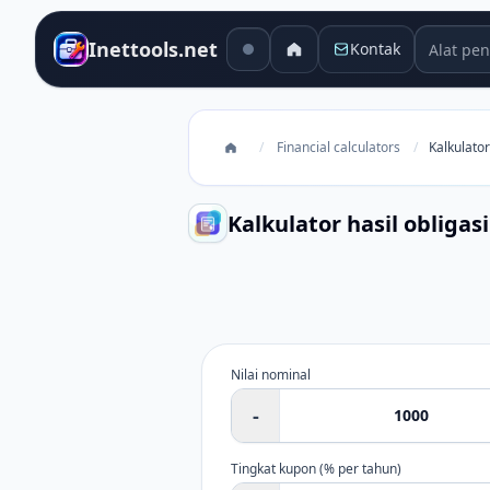
Alat pen
Inettools.net
Kontak
/
Financial calculators
/
Kalkulator
Kalkulator hasil obligasi
Kalkulator hasil obligasi
Nilai nominal
-
Tingkat kupon (% per tahun)