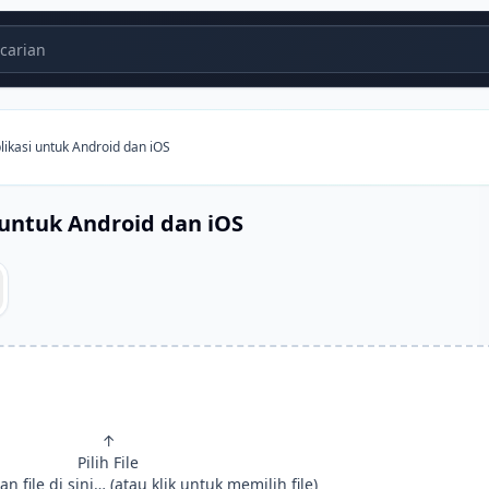
carian
likasi untuk Android dan iOS
 untuk Android dan iOS
↑
Pilih File
an file di sini… (atau klik untuk memilih file)