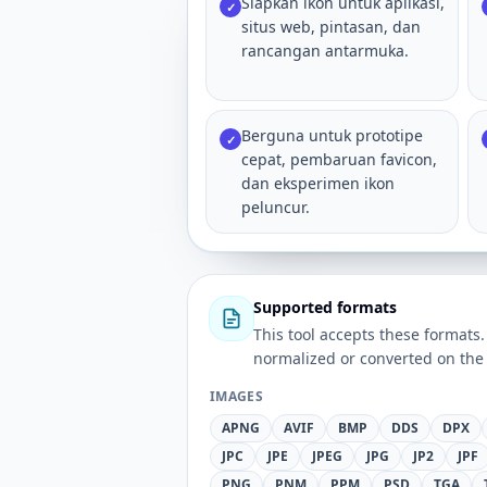
Siapkan ikon untuk aplikasi,
✓
situs web, pintasan, dan
rancangan antarmuka.
Berguna untuk prototipe
✓
cepat, pembaruan favicon,
dan eksperimen ikon
peluncur.
Supported formats
This tool accepts these forma
normalized or converted on the 
IMAGES
APNG
AVIF
BMP
DDS
DPX
JPC
JPE
JPEG
JPG
JP2
JPF
PNG
PNM
PPM
PSD
TGA