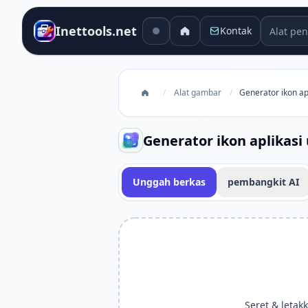
Alat pen
Inettools.net
Kontak
/
Alat gambar
/
Generator ikon ap
Generator ikon aplikasi
Unggah berkas
pembangkit AI
Seret & letakk