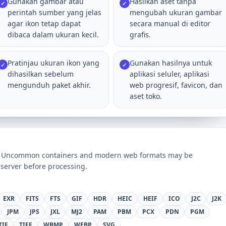
Gunakan gambar atau
Hasilkan aset tanpa
✓
✓
perintah sumber yang jelas
mengubah ukuran gambar
agar ikon tetap dapat
secara manual di editor
dibaca dalam ukuran kecil.
grafis.
Pratinjau ukuran ikon yang
Gunakan hasilnya untuk
✓
✓
dihasilkan sebelum
aplikasi seluler, aplikasi
mengunduh paket akhir.
web progresif, favicon, dan
aset toko.
ts. Uncommon containers and modern web formats may be
server before processing.
EXR
FITS
FTS
GIF
HDR
HEIC
HEIF
ICO
J2C
J2K
JPM
JPS
JXL
MJ2
PAM
PBM
PCX
PDN
PGM
TIF
TIFF
WBMP
WEBP
SVG