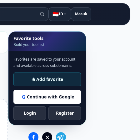
🇮🇩
ID
Masuk
Favorite tools
Build your tool list
Favorites are saved to your account
and available across subdomains.
Add favorite
G
Continue with Google
Login
Register