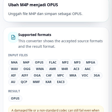
Ubah M4P menjadi OPUS
Unggah file M4P dan simpan sebagai OPUS.
Supported formats
This converter shows the accepted source formats
and the result format.
INPUT FILES
M4A
M4P
OPUS
FLAC
MP2
MP3
MPGA
WAV
OGG
WMA
AMR
M4R
AC3
AAC
AIF
AIFF
OGA
CAF
MPC
MKA
VOC
3GA
AU
QCP
MMF
KAR
EAC3
RESULT
OPUS
A damaged file or a non-standard codec can still fail even when