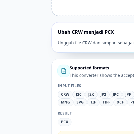
Ubah CRW menjadi PCX
Unggah file CRW dan simpan sebagai
Supported formats
This converter shows the accept
INPUT FILES
CRW
J2C
J2K
JP2
JPC
JPF
MNG
SVG
TIF
TIFF
XCF
P
RESULT
PCX