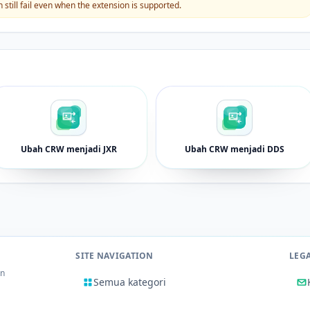
still fail even when the extension is supported.
Ubah CRW menjadi JXR
Ubah CRW menjadi DDS
SITE NAVIGATION
LEG
an
Semua kategori