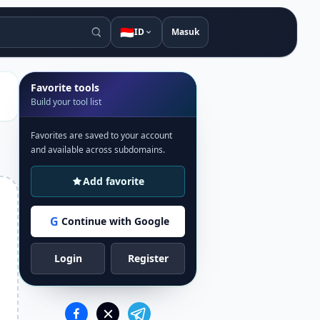
🇮🇩
ID
Masuk
Favorite tools
Build your tool list
Favorites are saved to your account
and available across subdomains.
Add favorite
G
Continue with Google
Login
Register