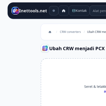
Alat pen
Inettools.net
Kontak
/
CRW converters
/
Ubah CRW men
Ubah CRW menjadi PCX
Seret & letakk
a