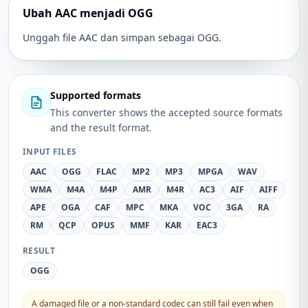
Ubah AAC menjadi OGG
Unggah file AAC dan simpan sebagai OGG.
Supported formats
This converter shows the accepted source formats
and the result format.
INPUT FILES
AAC
OGG
FLAC
MP2
MP3
MPGA
WAV
WMA
M4A
M4P
AMR
M4R
AC3
AIF
AIFF
APE
OGA
CAF
MPC
MKA
VOC
3GA
RA
RM
QCP
OPUS
MMF
KAR
EAC3
RESULT
OGG
A damaged file or a non-standard codec can still fail even when