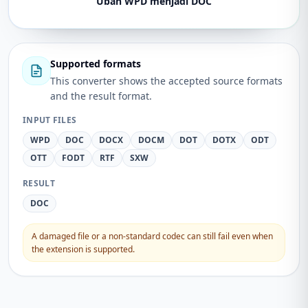
Ubah WPD menjadi DOC
Supported formats
This converter shows the accepted source formats
and the result format.
INPUT FILES
WPD
DOC
DOCX
DOCM
DOT
DOTX
ODT
OTT
FODT
RTF
SXW
RESULT
DOC
A damaged file or a non-standard codec can still fail even when
the extension is supported.